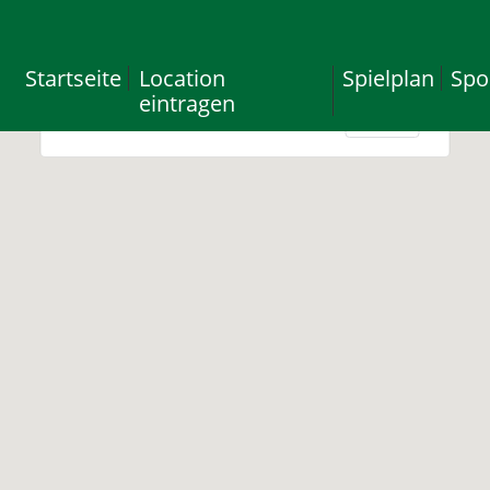
This page can't load Google Maps correctly.
Startseite
Location
Spielplan
Spo
eintragen
Do you own this website?
OK